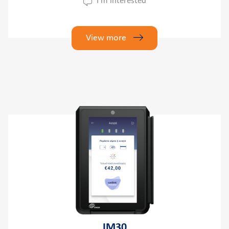
I'm interested
View more
IM30