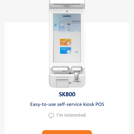
Support
FAQs and videos
Cardlink invoice payment
Cardlink academy
SK800
Easy-to-use self-service kiosk POS
I'm interested