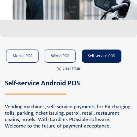
Cardlink Application Store
Self-service POS
See the available job vacancies
About us
Mobile POS
Wired POS
Self-service POS
The company
clear filter
Retail Innovation Hub
Self-service Android POS
Career
News and events
Vending machines, self-service payments for EV charging,
Pressroom
tolls, parking, ticket issuing, petrol, retail, restaurant
Contact
chains, hotels. With Cardlink POSsible software.
Welcome to the future of payment acceptance.
Retail Innovation Hub