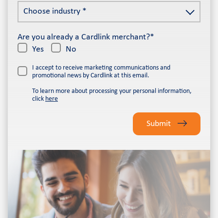
Choose
address
Choose industry *
industry
*
*
Are you already a Cardlink merchant?*
Yes
No
I accept to receive marketing communications and
promotional news by Cardlink at this email.
To learn more about processing your personal information,
click
here
Please
leave
Submit
this
field
empty.