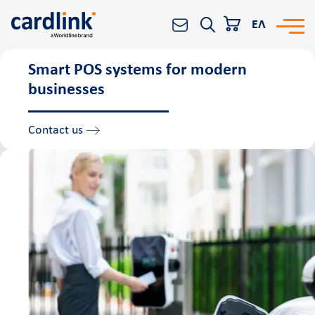
ΕΛ
Smart POS systems for modern
Solutions
businesses
Search
e-Commerce
Contact us
Acquiring services
Reporting & Analytics
Worldline All-in-One platform
Banks and Financial Institutions
POS
Cardlink POS
Android smart POS