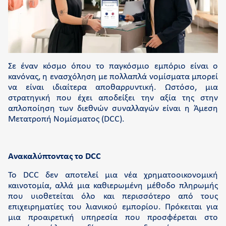
Ποιοι είμαστε
Retail Innovation Hub
Καριέρα
Νέα και δράσεις
Σε έναν κόσμο όπου το παγκόσμιο εμπόριο είναι ο
Γραφείο τύπου
κανόνας, η ενασχόληση με πολλαπλά νομίσματα μπορεί
να είναι ιδιαίτερα αποθαρρυντική. Ωστόσο, μια
Επικοινωνία
στρατηγική που έχει αποδείξει την αξία της στην
απλοποίηση των διεθνών συναλλαγών είναι η Άμεση
Υποστήριξη
Μετατροπή Νομίσματος (DCC).
Συχνές ερωτήσεις και videos
Cardlink academy
Ανακαλύπτοντας το DCC
Πληρωμή Cardlink Τιμολογίου
Το DCC δεν αποτελεί μια νέα χρηματοοικονομική
καινοτομία, αλλά μια καθιερωμένη μέθοδο πληρωμής
που υιοθετείται όλο και περισσότερο από τους
επιχειρηματίες του λιανικού εμπορίου. Πρόκειται για
μια προαιρετική υπηρεσία που προσφέρεται στο