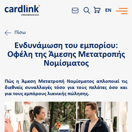
EN
Πίσω
Οι λύσεις μας
Αναζήτηση
Ενδυνάμωση του εμπορίου:
POS
Οφέλη της Άμεσης Μετατροπής
e-Commerce
Νομίσματος
Αποδοχή συναλλαγών
Reporting & Analytics
Πώς η Άμεση Μετατροπή Nομίσματος απλοποιεί τις
Worldline
διεθνείς συναλλαγές τόσο για τους πελάτες όσο και
για τους εμπόρους λιανικής πώλησης.
All-in-One Platform
Για Οργανισμούς
Η εταιρεία