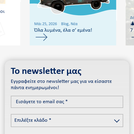
οι
Δε

Μάι 25, 2026
Blog, Νέα
Όλα λυμένα, έλα σ’ εμένα!
7
Το newsletter μας
Εγγραφείτε στο newsletter μας για να είσαστε
πάντα ενημερωμένοι!
Εισάγετε
το
email
Επιλέξτε
σας
Επιλέξτε κλάδο *
κλάδο
*
*