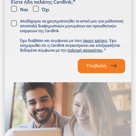
Είστε ήδη πελάτης Cardlink;*
Ναι
Όχι
Αποδέχομαι να χρησιμοποιηθεί το email μου για μελλοντική
αποστολή διαφημιστικών μηνυμάτων και προωθητικών
ενεργειών της Cardlink.
Έχω διαβάσει και συμφωνώ με τους
όρους χρήσης
. Έχω
ενημερωθεί ότι η Cardlink συγκεντρώνει και επεξεργάζεται
δεδομένα σύμφωνα με την
πολιτική απορρήτου
.*
Please
leave
Υποβολή
this
field
empty.