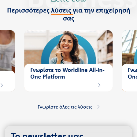
Περισσότερες
λύσεις
για την επιχείρησή
σας
Γνωρίστε το Worldline All-in-
Γνω
Οne Platform
One
Γνωρίστε όλες τις λύσεις
Το newsletter μας