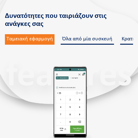
Δυνατότητες που ταιριάζουν στις
ανάγκες σας
Ταμειακή εφαρμογή
Όλα από μία συσκευή
Κρατήσ
features