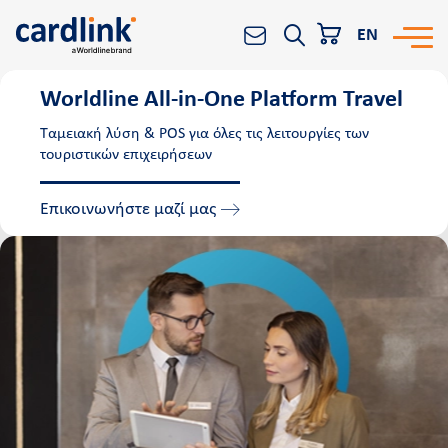
EN
Worldline All-in-Οne Platform Travel
Οι λύσεις μας
Αναζήτηση
Ταμειακή λύση & POS για όλες τις λειτουργίες των
τουριστικών επιχειρήσεων
POS
e-Commerce
Επικοινωνήστε μαζί μας
Αποδοχή συναλλαγών
Reporting & Analytics
Worldline
All-in-One Platform
All-in-One Retail
All-in-One Ordering
All-in-Οne Booking