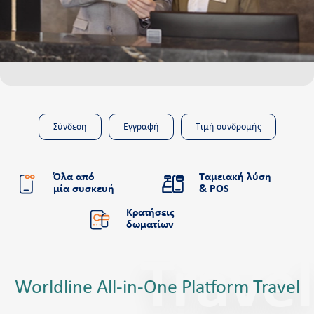
All-in-Οne Travel
Για Οργανισμούς
Η εταιρεία
Ποιοι είμαστε
Retail Innovation Hub
Σύνδεση
Εγγραφή
Τιμή συνδρομής
Καριέρα
Νέα και δράσεις
Όλα από
Ταμειακή λύση
μία συσκευή
& POS
Γραφείο τύπου
Κρατήσεις
Επικοινωνία
δωματίων
Υποστήριξη
Travel
Συχνές ερωτήσεις και videos
Worldline All-in-One Platform Travel
Cardlink academy