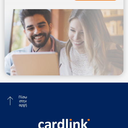
field
empty.
Πίσω
στην
αρχή