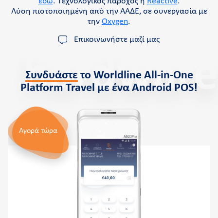
εδώ
. Τεχνολογικός πάροχος η
Reactive
.
Λύση πιστοποιημένη από την ΑΑΔΕ, σε συνεργασία με
την
Oxygen
.
Επικοινωνήστε μαζί μας
hardware
Συνδυάστε
το Worldline All-in-One
Platform Travel με ένα Android POS!
Αγορά τώρα