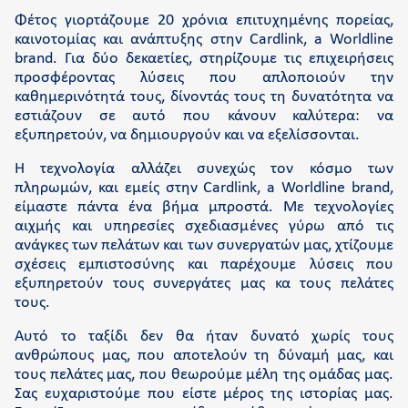
Ποιοι είμαστε
Φέτος γιορτάζουμε 20 χρόνια επιτυχημένης πορείας,
Retail Innovation Hub
καινοτομίας και ανάπτυξης στην Cardlink, a Worldline
brand. Για δύο δεκαετίες, στηρίζουμε τις επιχειρήσεις
Καριέρα
προσφέροντας λύσεις που απλοποιούν την
καθημερινότητά τους, δίνοντάς τους τη δυνατότητα να
Νέα και δράσεις
εστιάζουν σε αυτό που κάνουν καλύτερα: να
Γραφείο τύπου
εξυπηρετούν, να δημιουργούν και να εξελίσσονται.
Επικοινωνία
Η τεχνολογία αλλάζει συνεχώς τον κόσμο των
πληρωμών, και εμείς στην Cardlink, a Worldline brand,
Υποστήριξη
είμαστε πάντα ένα βήμα μπροστά. Με τεχνολογίες
αιχμής και υπηρεσίες σχεδιασμένες γύρω από τις
ανάγκες των πελάτων και των συνεργατών μας, χτίζουμε
Συχνές ερωτήσεις και videos
σχέσεις εμπιστοσύνης και παρέχουμε λύσεις που
Cardlink academy
εξυπηρετούν τους συνεργάτες μας κα τους πελάτες
τους.
Πληρωμή Cardlink Τιμολογίου
Αυτό το ταξίδι δεν θα ήταν δυνατό χωρίς τους
ανθρώπους μας, που αποτελούν τη δύναμή μας, και
τους πελάτες μας, που θεωρούμε μέλη της ομάδας μας.
Σας ευχαριστούμε που είστε μέρος της ιστορίας μας.