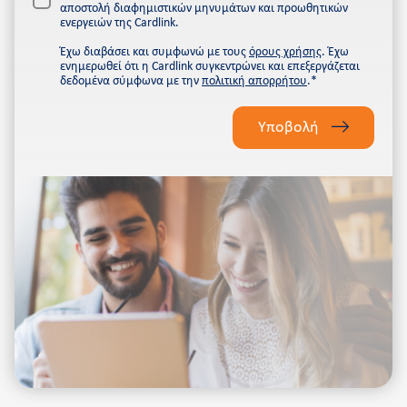
αποστολή διαφημιστικών μηνυμάτων και προωθητικών
ενεργειών της Cardlink.
Έχω διαβάσει και συμφωνώ με τους
όρους χρήσης
. Έχω
ενημερωθεί ότι η Cardlink συγκεντρώνει και επεξεργάζεται
δεδομένα σύμφωνα με την
πολιτική απορρήτου
.*
Please
leave
Υποβολή
this
field
empty.