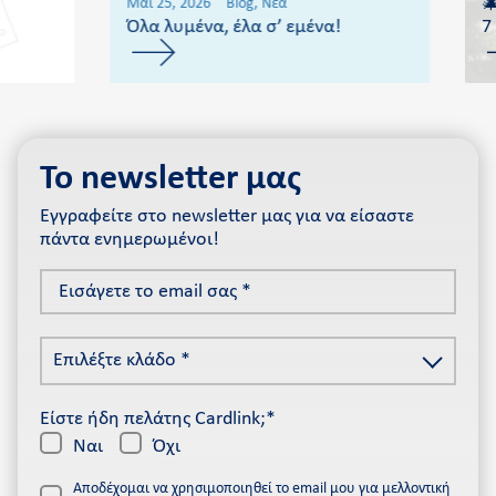

Μάι 25, 2026
Blog, Νέα
Όλα λυμένα, έλα σ’ εμένα!
7
Το newsletter μας
Εγγραφείτε στο newsletter μας για να είσαστε
πάντα ενημερωμένοι!
Εισάγετε
το
email
Επιλέξτε
σας
Επιλέξτε κλάδο *
κλάδο
*
*
Είστε ήδη πελάτης Cardlink;*
Ναι
Όχι
Αποδέχομαι να χρησιμοποιηθεί το email μου για μελλοντική