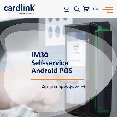
EN
Οι λύσεις μας
Αναζήτηση
POS
e-Commerce
IM30
Αποδοχή συναλλαγών
Self-service
Reporting & Analytics
Αndroid POS
Worldline
All-in-One Platform
Ζητήστε προσφορά
Για Οργανισμούς
Η εταιρεία