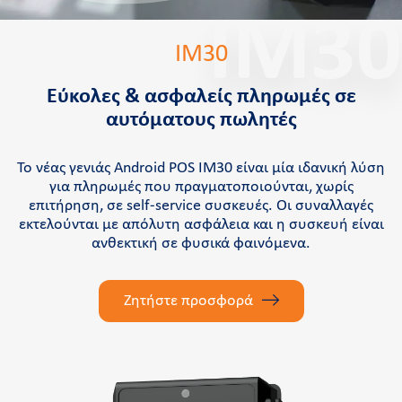
Ποιοι είμαστε
IM30
Retail Innovation Hub
IM30
Καριέρα
Eύκολες & ασφαλείς πληρωμές σε
Νέα και δράσεις
αυτόματους πωλητές
Γραφείο τύπου
Επικοινωνία
Το νέας γενιάς Αndroid POS ΙΜ30 είναι μία ιδανική λύση
για πληρωμές που πραγματοποιούνται, χωρίς
Υποστήριξη
επιτήρηση, σε self-service συσκευές. Οι συναλλαγές
εκτελούνται με απόλυτη ασφάλεια και η συσκευή είναι
ανθεκτική σε φυσικά φαινόμενα.
Συχνές ερωτήσεις και videos
Cardlink academy
Ζητήστε προσφορά
Πληρωμή Cardlink Τιμολογίου