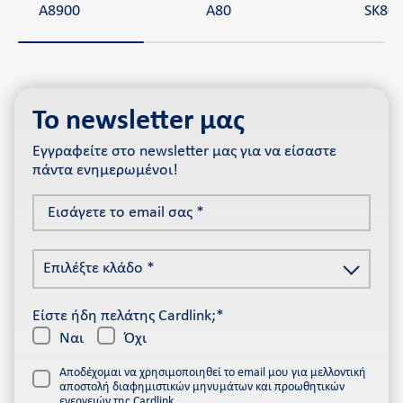
A8900
A80
SK80
Το newsletter μας
Εγγραφείτε στο newsletter μας για να είσαστε
πάντα ενημερωμένοι!
Εισάγετε
το
email
Επιλέξτε
σας
Επιλέξτε κλάδο *
κλάδο
*
*
Είστε ήδη πελάτης Cardlink;*
Ναι
Όχι
Αποδέχομαι να χρησιμοποιηθεί το email μου για μελλοντική
αποστολή διαφημιστικών μηνυμάτων και προωθητικών
ενεργειών της Cardlink.