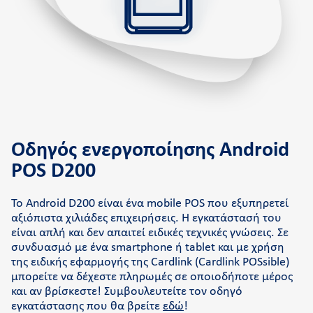
Ποιοι είμαστε
Retail Innovation Hub
Καριέρα
Νέα και δράσεις
Γραφείο τύπου
Επικοινωνία
Οδηγός ενεργοποίησης Android
Υποστήριξη
POS D200
Συχνές ερωτήσεις και videos
Το Android D200 είναι ένα mobile POS που εξυπηρετεί
Cardlink academy
αξιόπιστα χιλιάδες επιχειρήσεις. Η εγκατάστασή του
είναι απλή και δεν απαιτεί ειδικές τεχνικές γνώσεις. Σε
Πληρωμή Cardlink Τιμολογίου
συνδυασμό με ένα smartphone ή tablet και με χρήση
της ειδικής εφαρμογής της Cardlink (Cardlink POSsible)
μπορείτε να δέχεστε πληρωμές σε οποιοδήποτε μέρος
και αν βρίσκεστε! Συμβουλευτείτε τον οδηγό
εγκατάστασης που θα βρείτε
εδώ
!