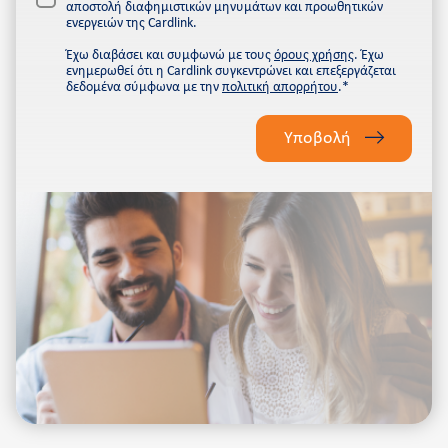
αποστολή διαφημιστικών μηνυμάτων και προωθητικών
ενεργειών της Cardlink.
Έχω διαβάσει και συμφωνώ με τους
όρους χρήσης
. Έχω
ενημερωθεί ότι η Cardlink συγκεντρώνει και επεξεργάζεται
δεδομένα σύμφωνα με την
πολιτική απορρήτου
.*
Please
leave
Υποβολή
this
field
empty.