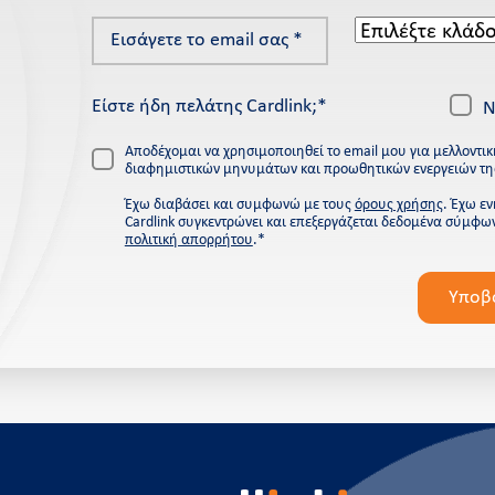
Εισάγετε
Επιλέξτε
το
κλάδο
email
*
Είστε ήδη πελάτης Cardlink;*
σας
Ν
*
Αποδέχομαι να χρησιμοποιηθεί το email μου για μελλοντι
διαφημιστικών μηνυμάτων και προωθητικών ενεργειών της
Έχω διαβάσει και συμφωνώ με τους
όρους χρήσης
. Έχω ε
Cardlink συγκεντρώνει και επεξεργάζεται δεδομένα σύμφω
πολιτική απορρήτου
.*
Please
leave
Υποβ
this
field
empty.