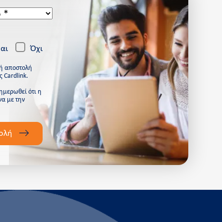
αι
Όχι
κή αποστολή
 Cardlink.
νημερωθεί ότι η
να με την
ολή