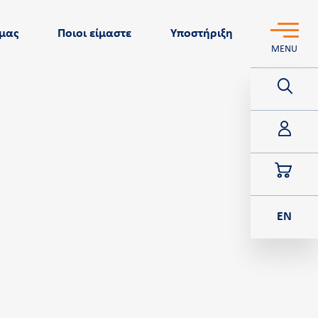
 μας
Ποιοι είμαστε
Υποστήριξη
MENU
Για Οργανισμούς
Cardlink giftcard
Cardlink ticketing
EN
g
Cardlink promos
g
Τραπεζικοί και Χρηματοοικονομικοί Οργανισμοί